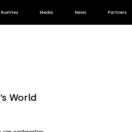
Ruimtes
Media
News
Partners
’s World
n van conferenties