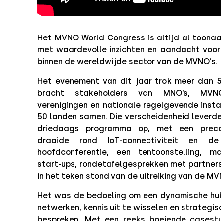
Het MVNO World Congress is altijd al toon
met waardevolle inzichten en aandacht voor
binnen de wereldwijde sector van de MVNO’s.
Het evenement van dit jaar trok meer dan 
bracht stakeholders van MNO’s, MVNO’s
verenigingen en nationale regelgevende insta
50 landen samen. Die verscheidenheid leverde
driedaags programma op, met een preco
draaide rond IoT-connectiviteit en 
hoofdconferentie, een tentoonstelling, m
start-ups, rondetafelgesprekken met partners
in het teken stond van de uitreiking van de MV
Het was de bedoeling om een dynamische hub
netwerken, kennis uit te wisselen en strategi
bespreken. Met een reeks boeiende casest