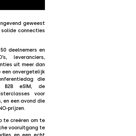
aangevend geweest
 solide connecties
550 deelnemers en
, leveranciers,
nties uit meer dan
 een onvergetelijk
nferentiedag die
de B2B eSIM, de
asterclasses voor
, en een avond die
NO-prijzen.
 te creëren om te
sche vooruitgang te
udies en een echt